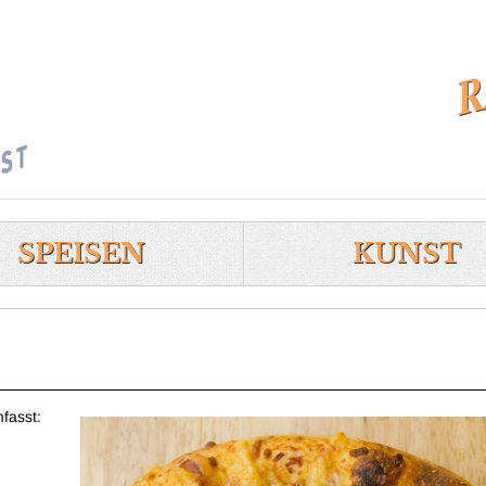
 Kunst-Raststätte Il
SPEISEN
KUNST
fasst: