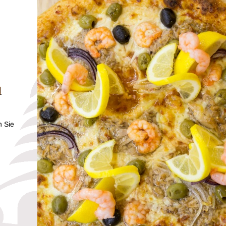
d
n Sie